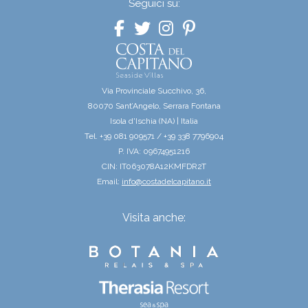
Seguici su:
Via Provinciale Succhivo, 36,
80070 Sant’Angelo, Serrara Fontana
Isola d'Ischia (NA) | Italia
Tel. +39 081 909571 / +39 338 7796904
P. IVA: 09674951216
CIN: IT063078A12KMFDR2T
Email:
info@costadelcapitano.it
Visita anche: