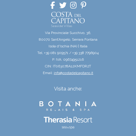
Via Provinciale Succhivo, 36,
80070 Sant’Angelo, Serrara Fontana
Isola d'Ischia (NA) | Italia
Tel. +39 081 909571 / +39 338 7796904
P. IVA: 09674951216
CIN: IT063078A12KMFDR2T
Email:
info@costadelcapitano.it
Visita anche: