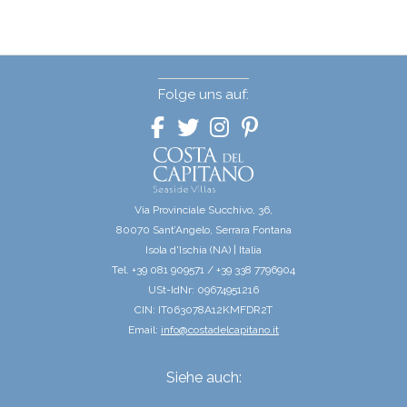
Folge uns auf:
Via Provinciale Succhivo, 36,
80070 Sant’Angelo, Serrara Fontana
Isola d'Ischia (NA) | Italia
Tel. +39 081 909571 / +39 338 7796904
USt-IdNr: 09674951216
CIN: IT063078A12KMFDR2T
Email:
info@costadelcapitano.it
Siehe auch: