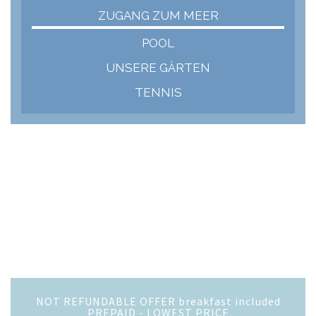
ZUGANG ZUM MEER
POOL
UNSERE GÄRTEN
TENNIS
NOT REFUNDABLE OFFER breakfast included
PREPAID - LOWEST PRICE